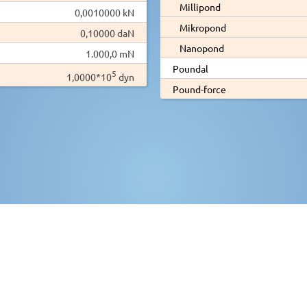
Millipond
0,0010000 kN
Mikropond
0,10000 daN
Nanopond
1.000,0 mN
Poundal
5
1,0000*10
dyn
Pound-force