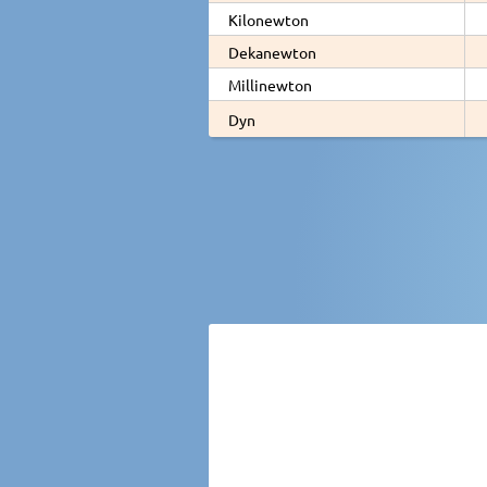
Kilonewton
Dekanewton
Millinewton
Dyn