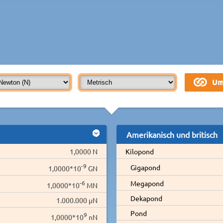
Amerikanisch und britisch
1,0000 N
Kilopond
-9
Gigapond
1,0000*10
GN
-6
Megapond
1,0000*10
MN
Dekapond
1.000.000 µN
Pond
9
1,0000*10
nN