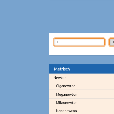
Metrisch
Newton
Giganewton
Meganewton
Mikronewton
Nanonewton