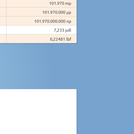
101.970 mp
101.970.000 µp
101.970.000.000 np
7,233 pdl
0,22481 lbf