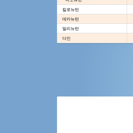
킬로뉴턴
데카뉴턴
밀리뉴턴
다인