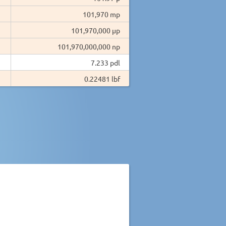
101,970 mp
101,970,000 µp
101,970,000,000 np
7.233 pdl
0.22481 lbf