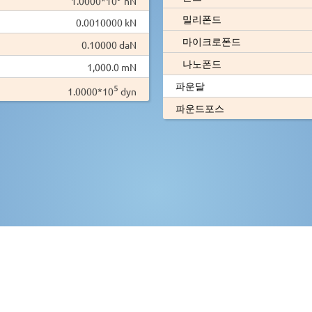
1.0000*10
nN
밀리폰드
0.0010000 kN
마이크로폰드
0.10000 daN
나노폰드
1,000.0 mN
파운달
5
1.0000*10
dyn
파운드포스