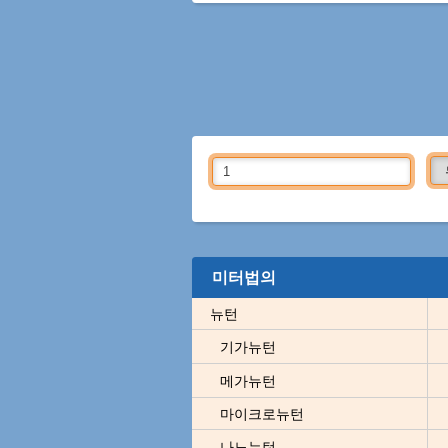
미터법의
뉴턴
기가뉴턴
메가뉴턴
마이크로뉴턴
나노뉴턴