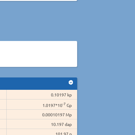
0.10197 kp
-7
1.0197*10
Gp
0.00010197 Mp
10.197 dap
101.97 p