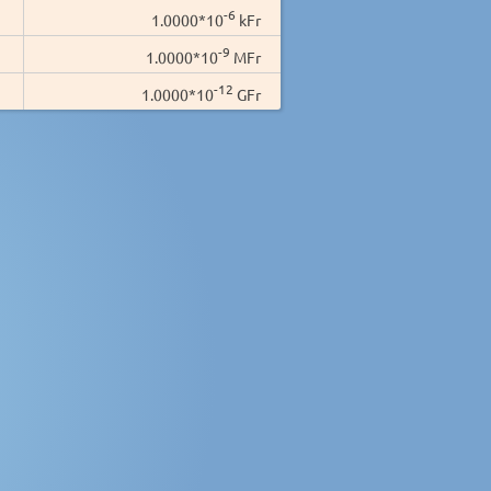
-6
1.0000*10
kFr
-9
1.0000*10
MFr
-12
1.0000*10
GFr