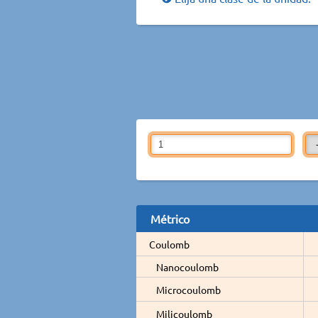
Métrico
Coulomb
Nanocoulomb
Microcoulomb
Milicoulomb