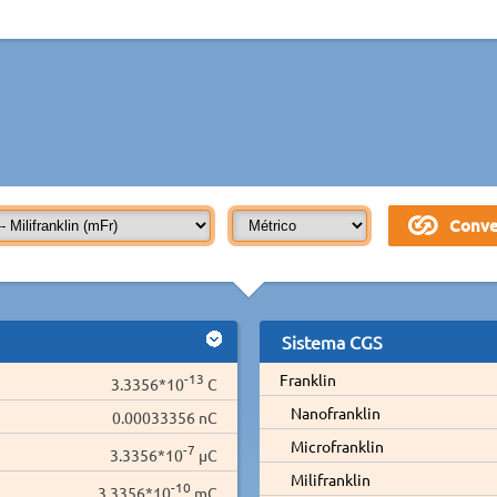
Sistema CGS
-13
Franklin
3.3356*10
C
Nanofranklin
0.00033356 nC
Microfranklin
-7
3.3356*10
µC
Milifranklin
-10
3.3356*10
mC