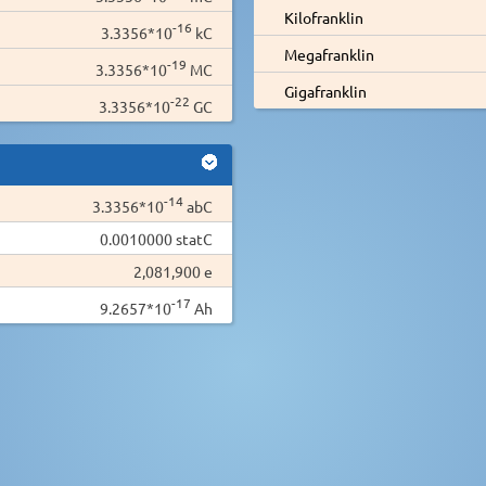
Kilofranklin
-16
3.3356*10
kC
Megafranklin
-19
3.3356*10
MC
Gigafranklin
-22
3.3356*10
GC
-14
3.3356*10
abC
0.0010000 statC
2,081,900 e
-17
9.2657*10
Ah