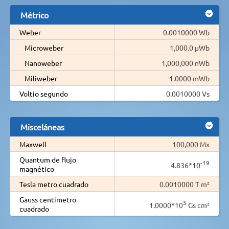
Métrico
Weber
0.0010000 Wb
Microweber
1,000.0 µWb
Nanoweber
1,000,000 nWb
Miliweber
1.0000 mWb
Voltio segundo
0.0010000 Vs
Misceláneas
Maxwell
100,000 Mx
Quantum de flujo
-19
4.836*10
magnético
Tesla metro cuadrado
0.0010000 T m²
Gauss centimetro
5
1.0000*10
Gs cm²
cuadrado