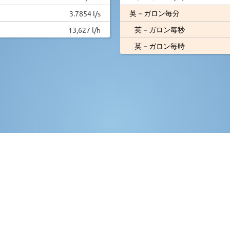
英－ガロン毎分
3.7854 l/s
英－ガロン毎秒
13,627 l/h
英－ガロン毎時