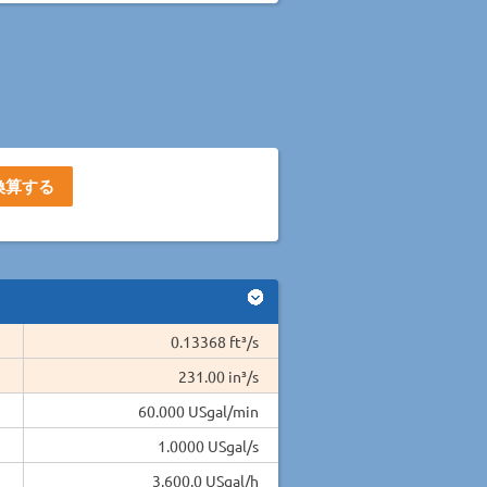
0.13368 ft³/s
231.00 in³/s
60.000 USgal/min
1.0000 USgal/s
3,600.0 USgal/h