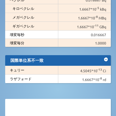
-5
キロベクレル
1.6667*10
kBq
-8
メガベクレル
1.6667*10
MBq
-11
ギガベクレル
1.6667*10
GBq
壊変毎秒
0.016667
壊変毎分
1.0000
国際単位系不一致
-13
キュリー
4.5045*10
Ci
-8
ラザフォード
1.6667*10
rd