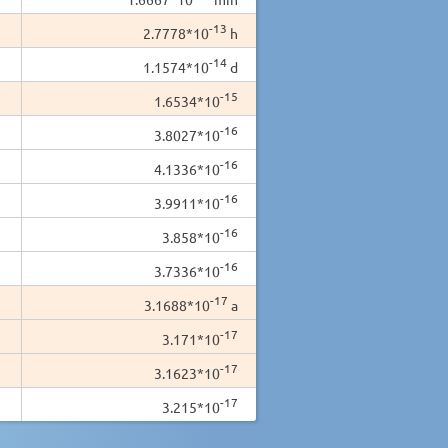
-13
2.7778*10
h
-14
1.1574*10
d
-15
1.6534*10
-16
3.8027*10
-16
4.1336*10
-16
3.9911*10
-16
3.858*10
-16
3.7336*10
-17
3.1688*10
a
-17
3.171*10
-17
3.1623*10
-17
3.215*10