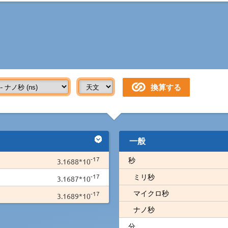
一般
-17
秒
3.1688*10
-17
ミリ秒
3.1687*10
マイクロ秒
-17
3.1689*10
ナノ秒
分