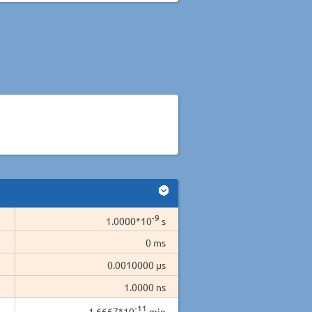
-9
1.0000*10
s
0 ms
0.0010000 µs
1.0000 ns
-11
1.6667*10
min