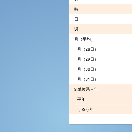
時
日
週
月（平均）
月（28日）
月（29日）
月（30日）
月（31日）
SI単位系－年
平年
うるう年