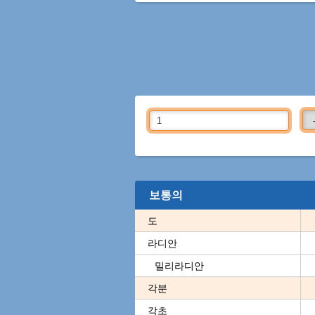
보통의
도
라디안
밀리라디안
각분
각초