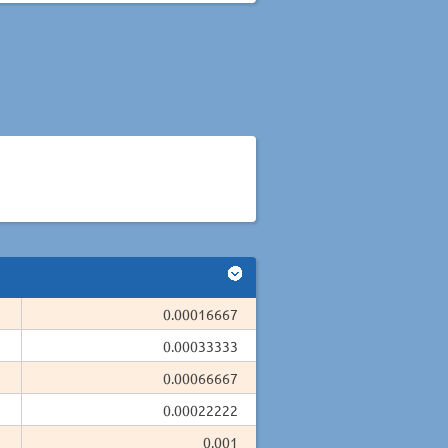
0.00016667
0.00033333
0.00066667
0.00022222
0.001