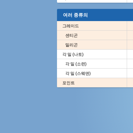
여러 종류의
그레이드
센티곤
밀리곤
각 밀 (나토)
각 밀 (소련)
각 밀 (스웨덴)
포인트