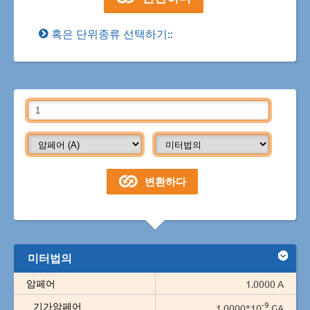
혹은 단위종류 선택하기::
미터법의
암페어
1.0000 A
-9
기가암페어
1.0000*10
GA