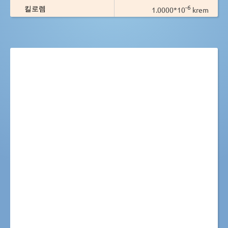
-6
킬로렘
1.0000*10
krem