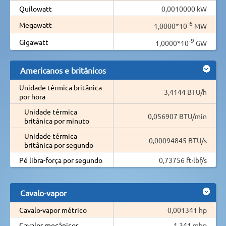
Quilowatt
0,0010000 kW
-6
Megawatt
1,0000*10
MW
-9
Gigawatt
1,0000*10
GW
Americanos e britânicos
Unidade térmica britânica
3,4144 BTU/h
por hora
Unidade térmica
0,056907 BTU/min
britânica por minuto
Unidade térmica
0,00094845 BTU/s
britânica por segundo
Pé libra-força por segundo
0,73756 ft·lbf/s
Cavalo-vapor
Cavalo-vapor métrico
0,001341 hp
Cavalos mecânicos
1,341 mhp