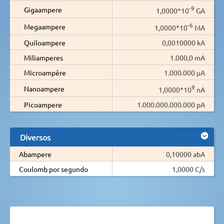
-9
Gigaampere
1,0000*10
GA
-6
Megaampere
1,0000*10
MA
Quiloampere
0,0010000 kA
Miliamperes
1.000,0 mA
Microampère
1.000.000 µA
9
Nanoampere
1,0000*10
nA
Picoampere
1.000.000.000.000 pA
Diversos
Abampere
0,10000 abA
Coulomb por segundo
1,0000 C/s