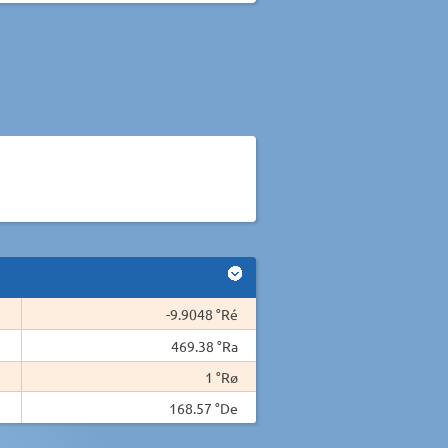
-9.9048 °Ré
469.38 °Ra
1 °Rø
168.57 °De