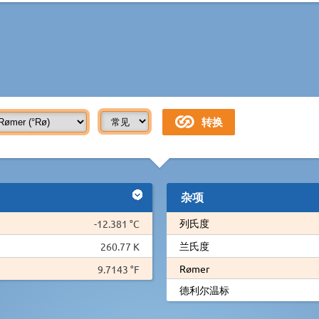
杂项
列氏度
-12.381 °C
兰氏度
260.77 K
Rømer
9.7143 °F
德利尔温标