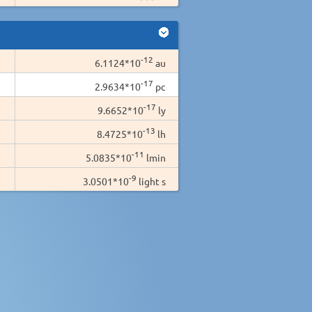
-12
6.1124*10
au
-17
2.9634*10
pc
-17
9.6652*10
ly
-13
8.4725*10
lh
-11
5.0835*10
lmin
-9
3.0501*10
light s