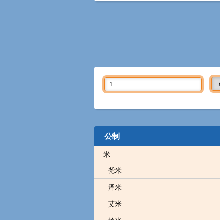
公制
米
尧米
泽米
艾米
拍米