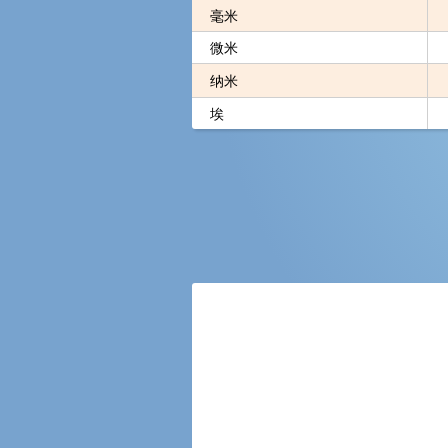
毫米
微米
纳米
埃