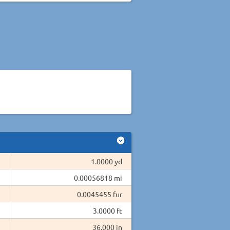
1.0000 yd
0.00056818 mi
0.0045455 fur
3.0000 ft
36.000 in