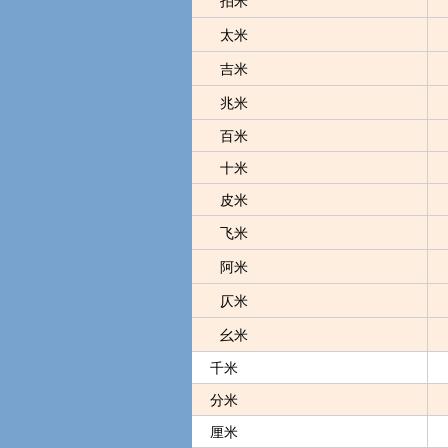
太米
吉米
兆米
百米
十米
皮米
飞米
阿米
仄米
幺米
千米
分米
厘米