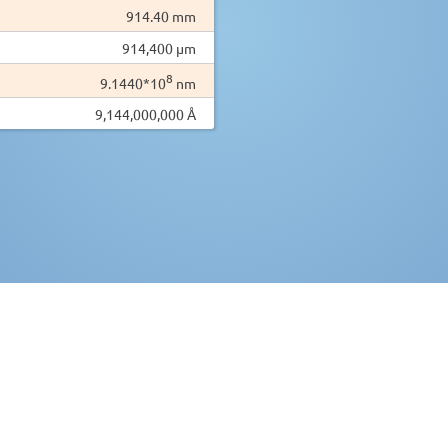
914.40 mm
914,400 µm
8
9.1440*10
nm
9,144,000,000 Å