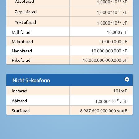
Attofarad
1,0000*10
aF
22
Zeptofarad
1,0000*10
zF
25
Yoktofarad
1,0000*10
yF
Millifarad
10.000 mF
Mikrofarad
10.000.000 µF
Nanofarad
10.000.000.000 nF
Pikofarad
10.000.000.000.000 pF
Nicht SI-konform
Intfarad
10 intF
-8
Abfarad
1,0000*10
abF
Statfarad
8.987.600.000.000 statF