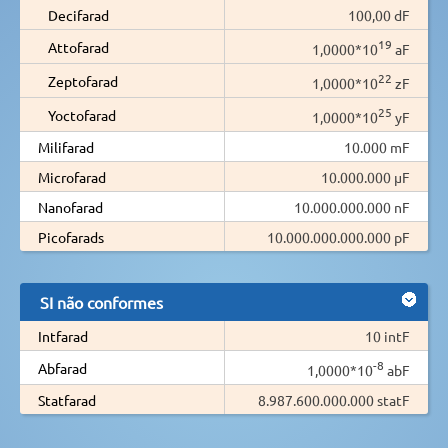
Decifarad
100,00 dF
19
Attofarad
1,0000*10
aF
22
Zeptofarad
1,0000*10
zF
25
Yoctofarad
1,0000*10
yF
Milifarad
10.000 mF
Microfarad
10.000.000 µF
Nanofarad
10.000.000.000 nF
Picofarads
10.000.000.000.000 pF
SI não conformes
Intfarad
10 intF
-8
Abfarad
1,0000*10
abF
Statfarad
8.987.600.000.000 statF