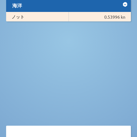
海洋
ノット
0.53996 kn