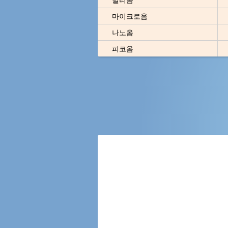
마이크로옴
나노옴
피코옴