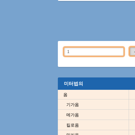
미터법의
옴
기가옴
메가옴
킬로옴
밀리옴