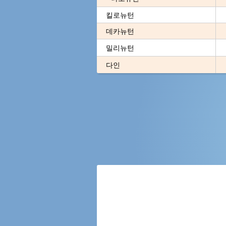
킬로뉴턴
데카뉴턴
밀리뉴턴
다인