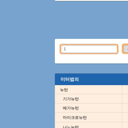
미터법의
뉴턴
기가뉴턴
메가뉴턴
마이크로뉴턴
나노뉴턴