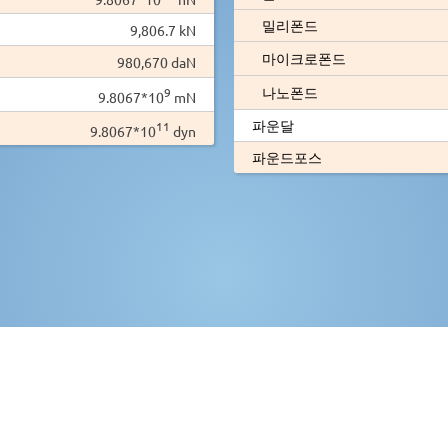
밀리폰드
9,806.7 kN
마이크로폰드
980,670 daN
나노폰드
9
9.8067*10
mN
파운달
11
9.8067*10
dyn
파운드포스