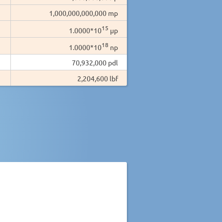
1,000,000,000,000 mp
15
1.0000*10
µp
18
1.0000*10
np
70,932,000 pdl
2,204,600 lbf