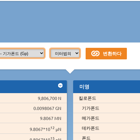
미영
킬로폰드
9,806,700 N
기가폰드
0.0098067 GN
메가폰드
9.8067 MN
12
데카폰드
9.8067*10
µN
폰드
15
9.8067*10
nN