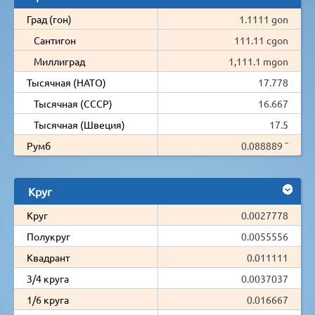
Град (гон)
1.1111 gon
Сантигон
111.11 cgon
Миллиград
1,111.1 mgon
Тысячная (НАТО)
17.778
Тысячная (СССР)
16.667
Тысячная (Швеция)
17.5
Румб
0.088889 ¯
Круг
Круг
0.0027778
Полукруг
0.0055556
Квадрант
0.011111
3/4 круга
0.0037037
1/6 круга
0.016667