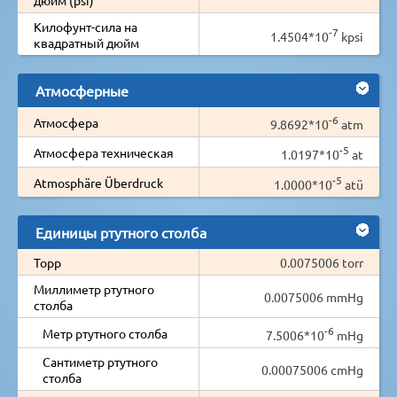
Килофунт-сила на
-7
1.4504*10
kpsi
квадратный дюйм
Атмосферные
-6
Атмосфера
9.8692*10
atm
-5
Атмосфера техническая
1.0197*10
at
-5
Atmosphäre Überdruck
1.0000*10
atü
Единицы ртутного столба
Торр
0.0075006 torr
Миллиметр ртутного
0.0075006 mmHg
столба
-6
Метр ртутного столба
7.5006*10
mHg
Сантиметр ртутного
0.00075006 cmHg
столба