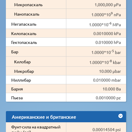
Микропаскаль
1,000,000 µPa
9
Нанопаскаль
1.0000*10
nPa
-6
Мегапаскаль
1.0000*10
MPa
Килопаскаль
0.0010000 kPa
Гектопаскаль
0.010000 hPa
-5
Бар
1.0000*10
bar
-8
Килобар
1.0000*10
kbar
Микробар
10.000 µbar
Миллибар
0.010000 mbar
Бария
10.000 Ba
Пьеза
0.0010000 pz
Американские и британские
Фунт-сила на квадратный
0.00014504 psi
дюйм (psi)