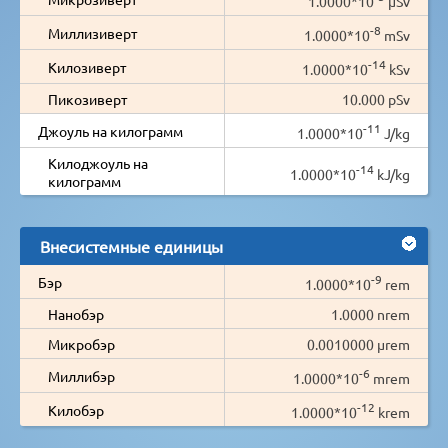
1.0000*10
µSv
-8
Миллизиверт
1.0000*10
mSv
-14
Килозиверт
1.0000*10
kSv
Пикозиверт
10.000 pSv
-11
Джоуль на килограмм
1.0000*10
J/kg
Килоджоуль на
-14
1.0000*10
kJ/kg
килограмм
Внесистемные единицы
-9
Бэр
1.0000*10
rem
Нанобэр
1.0000 nrem
Микробэр
0.0010000 µrem
-6
Миллибэр
1.0000*10
mrem
-12
Килобэр
1.0000*10
krem