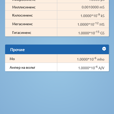
Миллисименс
0.0010000 mS
-9
Килосименс
1.0000*10
kS
-12
Мегасименс
1.0000*10
MS
-15
Гигасименс
1.0000*10
GS
Прочие
-6
Мо
1.0000*10
mho
-6
Ампер на вольт
1.0000*10
A/V