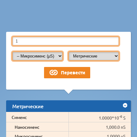
Метрические
-6
Сименс
1.0000*10
S
Наносименс
1,000.0 nS
Микросименс
1.0000 µS