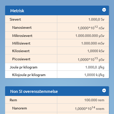
Metrisk
Sievert
1.000,0 Sv
12
Nanosievert
1,0000*10
nSv
Mikrosievert
1.000.000.000 µSv
Millisievert
1.000.000 mSv
Kilosievert
1,0000 kSv
15
Picosievert
1,0000*10
pSv
Joule pr kilogram
1.000,0 J/kg
Kilojoule pr kilogram
1,0000 kJ/kg
Non SI overensstemmelse
Rem
100.000 rem
14
Nanorem
1,0000*10
nrem