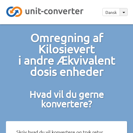
Dansk
Omregning af
Kilosievert
i andre Ækvivalent
dosis enheder
Hvad vil du gerne
konvertere?
Skriv hvad du vil konvertere og tryk retur.