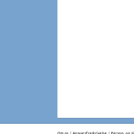
Om os
|
Ansvarsfraskrivelse
|
Person- og s