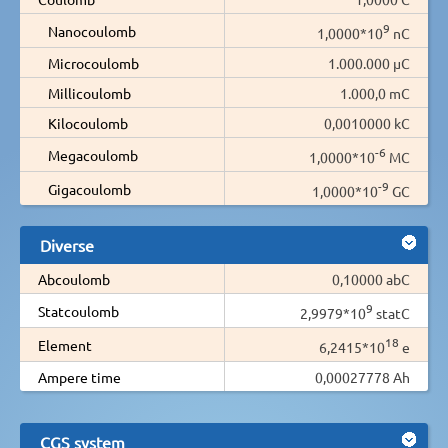
9
Nanocoulomb
1,0000*10
nC
Microcoulomb
1.000.000 µC
Millicoulomb
1.000,0 mC
Kilocoulomb
0,0010000 kC
-6
Megacoulomb
1,0000*10
MC
-9
Gigacoulomb
1,0000*10
GC
Diverse
Abcoulomb
0,10000 abC
9
Statcoulomb
2,9979*10
statC
18
Element
6,2415*10
e
Ampere time
0,00027778 Ah
CGS system