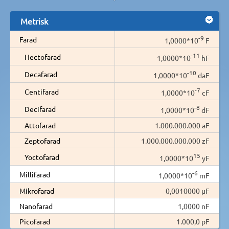
Metrisk
-9
Farad
1,0000*10
F
-11
Hectofarad
1,0000*10
hF
-10
Decafarad
1,0000*10
daF
-7
Centifarad
1,0000*10
cF
-8
Decifarad
1,0000*10
dF
Attofarad
1.000.000.000 aF
Zeptofarad
1.000.000.000.000 zF
15
Yoctofarad
1,0000*10
yF
-6
Millifarad
1,0000*10
mF
Mikrofarad
0,0010000 µF
Nanofarad
1,0000 nF
Picofarad
1.000,0 pF