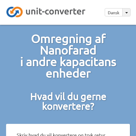
Dansk
Omregning af
Nanofarad
i andre kapacitans
enheder
Hvad vil du gerne
konvertere?
Skriv hvad du vil konvertere og tryk retur.