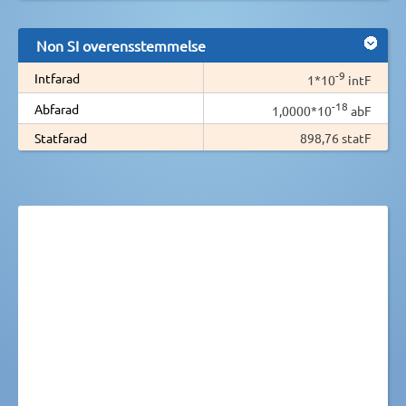
Non SI overensstemmelse
-9
Intfarad
1*10
intF
-18
Abfarad
1,0000*10
abF
Statfarad
898,76 statF