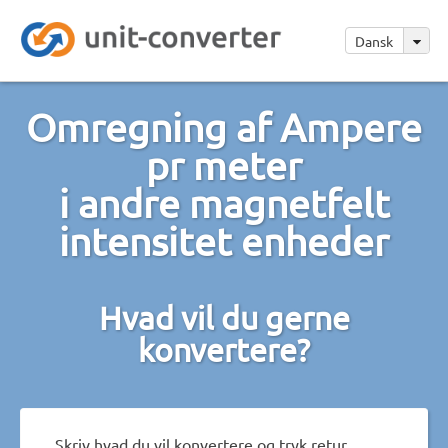
Dansk
Omregning af Ampere
pr meter
i andre magnetfelt
intensitet enheder
Hvad vil du gerne
konvertere?
Skriv hvad du vil konvertere og tryk retur.