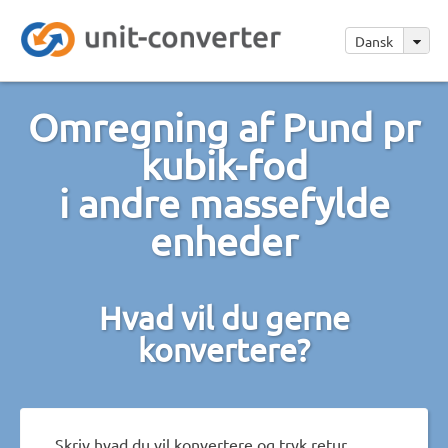
Dansk
Omregning af Pund pr
kubik-fod
i andre massefylde
enheder
Hvad vil du gerne
konvertere?
Skriv hvad du vil konvertere og tryk retur.