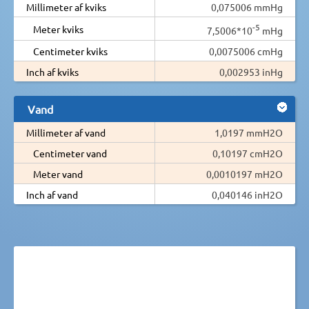
Millimeter af kviks
0,075006 mmHg
-5
Meter kviks
7,5006*10
mHg
Centimeter kviks
0,0075006 cmHg
Inch af kviks
0,002953 inHg
Vand
Millimeter af vand
1,0197 mmH2O
Centimeter vand
0,10197 cmH2O
Meter vand
0,0010197 mH2O
Inch af vand
0,040146 inH2O