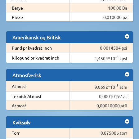
Barye
100,00 Ba
Pieze
0,010000 pz
Amerikansk og Britisk
Pund pr kvadrat inch
0,0014504 psi
-6
Kilopund pr kvadrat inch
1,4504*10
kpsi
Atmosfærisk
-5
Atmosf
9,8692*10
atm
Teknisk Atmosf
0,00010197 at
Atmosf
0,00010000 atü
Kviksølv
Torr
0,075006 torr