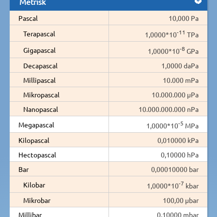
Metrisk
Pascal
10,000 Pa
-11
Terapascal
1,0000*10
TPa
-8
Gigapascal
1,0000*10
GPa
Decapascal
1,0000 daPa
Millipascal
10.000 mPa
Mikropascal
10.000.000 µPa
Nanopascal
10.000.000.000 nPa
-5
Megapascal
1,0000*10
MPa
Kilopascal
0,010000 kPa
Hectopascal
0,10000 hPa
Bar
0,00010000 bar
-7
Kilobar
1,0000*10
kbar
Mikrobar
100,00 µbar
Millibar
0,10000 mbar