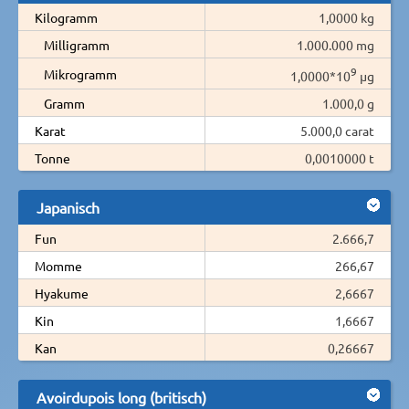
Kilogramm
1,0000 kg
Milligramm
1.000.000 mg
9
Mikrogramm
1,0000*10
µg
Gramm
1.000,0 g
Karat
5.000,0 carat
Tonne
0,0010000 t
Japanisch
Fun
2.666,7
Momme
266,67
Hyakume
2,6667
Kin
1,6667
Kan
0,26667
Avoirdupois long (britisch)