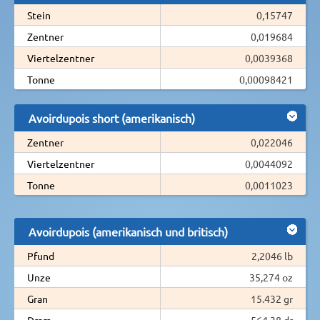
Stein
0,15747
Zentner
0,019684
Viertelzentner
0,0039368
Tonne
0,00098421
Avoirdupois short (amerikanisch)
Zentner
0,022046
Viertelzentner
0,0044092
Tonne
0,0011023
Avoirdupois (amerikanisch und britisch)
Pfund
2,2046 lb
Unze
35,274 oz
Gran
15.432 gr
Dram
564,38 dr