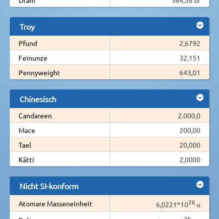
Troy
Pfund
2,6792
Feinunze
32,151
Pennyweight
643,01
Chinesisch
Candareen
2.000,0
Mace
200,00
Tael
20,000
Kätti
2,0000
Nicht SI-konform
26
Atomare Masseneinheit
6,0221*10
u
26