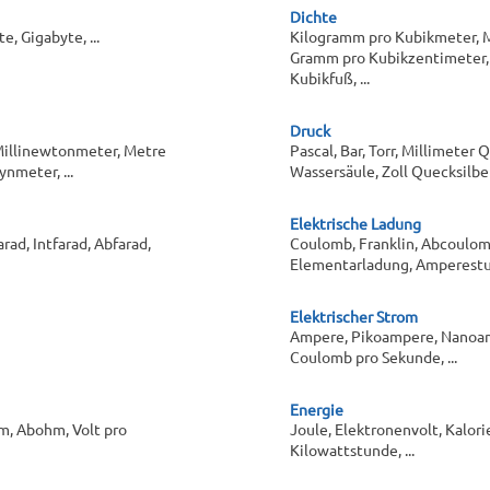
Dichte
e, Gigabyte, ...
Kilogramm pro Kubikmeter, 
Gramm pro Kubikzentimeter, 
Kubikfuß, ...
Druck
illinewtonmeter, Metre
Pascal, Bar, Torr, Millimeter 
nmeter, ...
Wassersäule, Zoll Quecksilbers
Elektrische Ladung
rad, Intfarad, Abfarad,
Coulomb, Franklin, Abcoulom
Elementarladung, Amperestun
Elektrischer Strom
Ampere, Pikoampere, Nanoa
Coulomb pro Sekunde, ...
Energie
, Abohm, Volt pro
Joule, Elektronenvolt, Kalorie
Kilowattstunde, ...