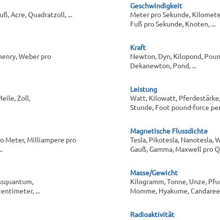
Geschwindigkeit
, Acre, Quadratzoll, ...
Meter pro Sekunde, Kilomete
Fuß pro Sekunde, Knoten, ...
Kraft
ohenry, Weber pro
Newton, Dyn, Kilopond, Poun
Dekanewton, Pond, ...
Leistung
eile, Zoll,
Watt, Kilowatt, Pferdestärke,
Stunde, Foot pound-force per 
Magnetische Flussdichte
o Meter, Milliampere pro
Tesla, Pikotesla, Nanotesla,
.
Gauß, Gamma, Maxwell pro Qu
Masse/Gewicht
ssquantum,
Kilogramm, Tonne, Unze, Pfund
ntimeter, ...
Momme, Hyakume, Candareen, 
Radioaktivität