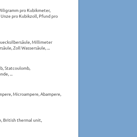
Miligramm pro Kubikmeter,
Unze pro Kubikzoll, Pfund pro
Quecksilbersäule, Millimeter
äule, Zoll Wassersäule, ...
b, Statcoulomb,
de, ...
mpere, Microampere, Abampere,
, British thermal unit,