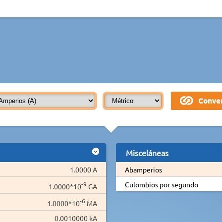
Misceláneas
1.0000 A
Abamperios
-9
Culombios por segundo
1.0000*10
GA
-6
1.0000*10
MA
0.0010000 kA