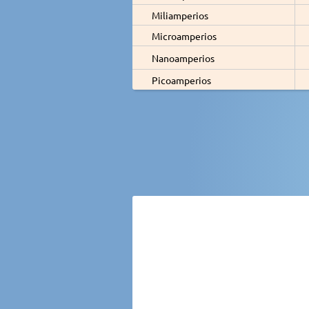
Miliamperios
Microamperios
Nanoamperios
Picoamperios