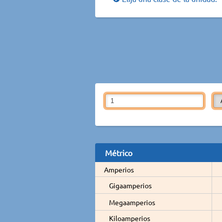
Métrico
Amperios
Gigaamperios
Megaamperios
Kiloamperios