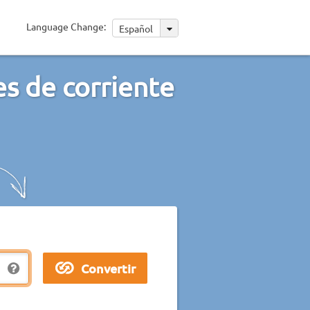
Language Change:
Español
s de corriente