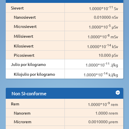
-11
Sievert
1.0000*10
Sv
Nanosievert
0.010000 nSv
-5
Microsievert
1.0000*10
µSv
-8
Milisievert
1.0000*10
mSv
-14
Kilosievert
1.0000*10
kSv
Picosievert
10.000 pSv
-11
Julio por kilogramo
1.0000*10
J/kg
-14
Kilojulio por kilogramo
1.0000*10
kJ/kg
Non SI-conforme
-9
Rem
1.0000*10
rem
Nanorem
1.0000 nrem
Microrem
0.0010000 µrem