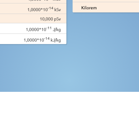
Kilorem
-14
1,0000*10
kSv
10,000 pSv
-11
1,0000*10
J/kg
-14
1,0000*10
kJ/kg