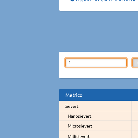
Metrico
Sievert
Nanosievert
Microsievert
Millisievert