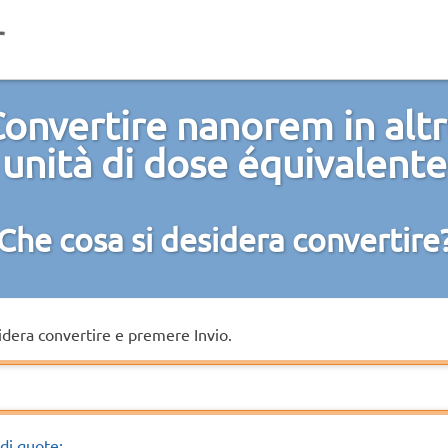
onvertire nanorem in alt
unità di dose équivalente
Che cosa si desidera convertire
sidera convertire e premere Invio.
di quote: