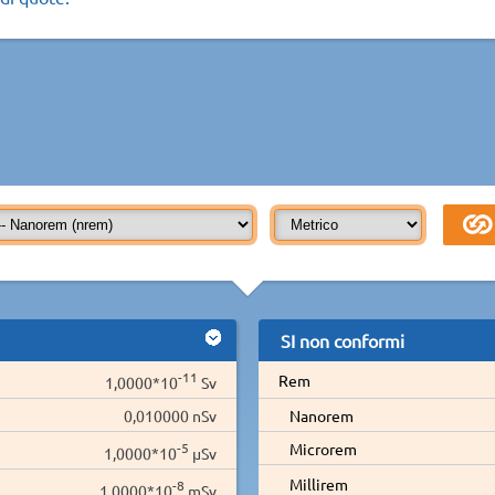
SI non conformi
-11
Rem
1,0000*10
Sv
0,010000 nSv
Nanorem
-5
Microrem
1,0000*10
µSv
Millirem
-8
1,0000*10
mSv