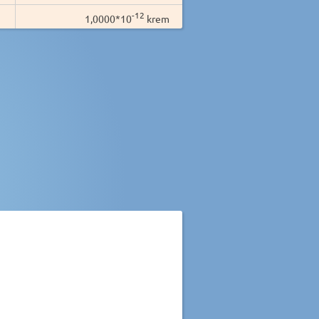
-12
1,0000*10
krem