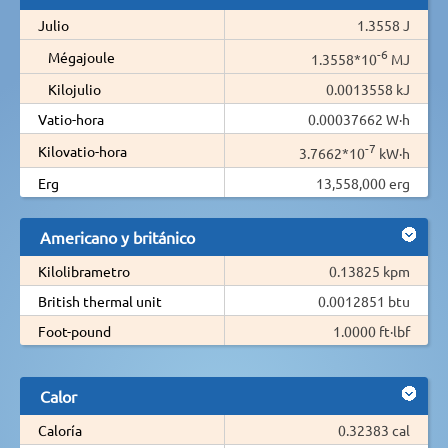
Julio
1.3558 J
-6
Mégajoule
1.3558*10
MJ
Kilojulio
0.0013558 kJ
Vatio-hora
0.00037662 W·h
-7
Kilovatio-hora
3.7662*10
kW·h
Erg
13,558,000 erg
Americano y británico
Kilolibrametro
0.13825 kpm
British thermal unit
0.0012851 btu
Foot-pound
1.0000 ft·lbf
Calor
Caloría
0.32383 cal