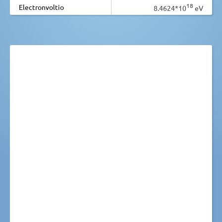
18
Electronvoltio
8.4624*10
eV