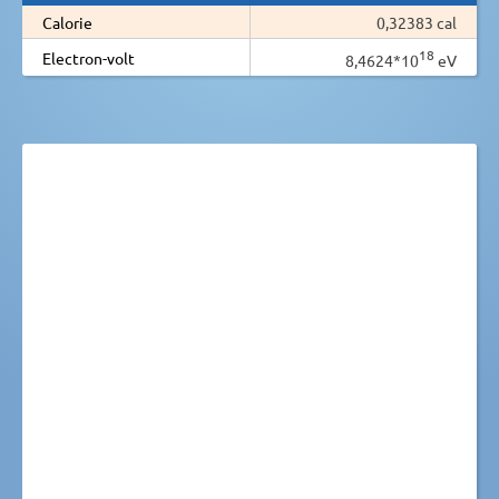
Calorie
0,32383 cal
18
Electron-volt
8,4624*10
eV