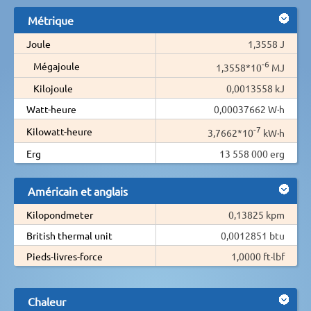
Métrique
Joule
1,3558 J
-6
Mégajoule
1,3558*10
MJ
Kilojoule
0,0013558 kJ
Watt-heure
0,00037662 W·h
-7
Kilowatt-heure
3,7662*10
kW·h
Erg
13 558 000 erg
Américain et anglais
Kilopondmeter
0,13825 kpm
British thermal unit
0,0012851 btu
Pieds-livres-force
1,0000 ft·lbf
Chaleur