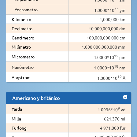
33
Yoctometro
1.0000*10
ym
Kilómetro
1,000,000 km
Decímetro
10,000,000,000 dm
Centímetro
100,000,000,000 cm
Milímetro
1,000,000,000,000 mm
15
Micrometro
1.0000*10
µm
18
Nanómetro
1.0000*10
nm
19
Angstrom
1.0000*10
Å
Americano y británico
9
Yarda
1.0936*10
yd
Milla
621,370 mi
Furlong
4,971,000 fur
Pie
3,280,800,000 ft