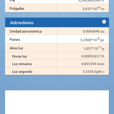
10
Pulgadas
3.937*10
in
Astronómico
Unidad astronómica
0.0066846 au
-8
Parsec
3.2408*10
pc
-7
Años luz
1.057*10
ly
Horas luz
0.00092657 lh
Luz minutos
0.055594 lmin
Luz segundo
3.3356 light s