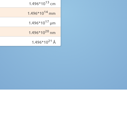
13
1.496*10
cm
14
1.496*10
mm
17
1.496*10
µm
20
1.496*10
nm
21
1.496*10
Å