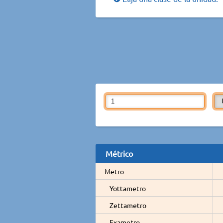
Métrico
Metro
Yottametro
Zettametro
Exametro