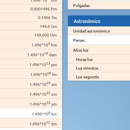
Pulgadas
0.0001496 Pm
0.1496 Tm
Astronómico
149.6 Gm
Unidad astronómica
149,600 Mm
Parsec
9
1.496*10
hm
Años luz
10
1.496*10
dam
Horas luz
23
1.496*10
pm
Luz minutos
26
1.496*10
fm
Luz segundo
29
1.496*10
am
32
1.496*10
zm
35
1.496*10
ym
8
1.496*10
km
12
1.496*10
dm