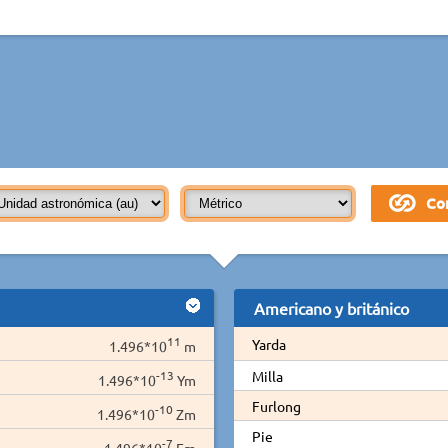
Americano y británico
11
Yarda
1.496*10
m
-13
Milla
1.496*10
Ym
Furlong
-10
1.496*10
Zm
Pie
-7
1.496*10
Em