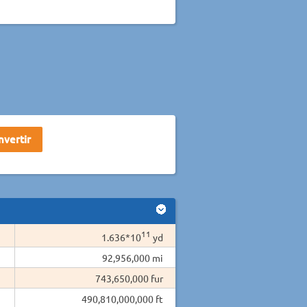
11
1.636*10
yd
92,956,000 mi
743,650,000 fur
490,810,000,000 ft