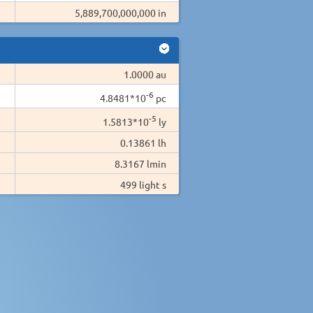
5,889,700,000,000 in
1.0000 au
-6
4.8481*10
pc
-5
1.5813*10
ly
0.13861 lh
8.3167 lmin
499 light s