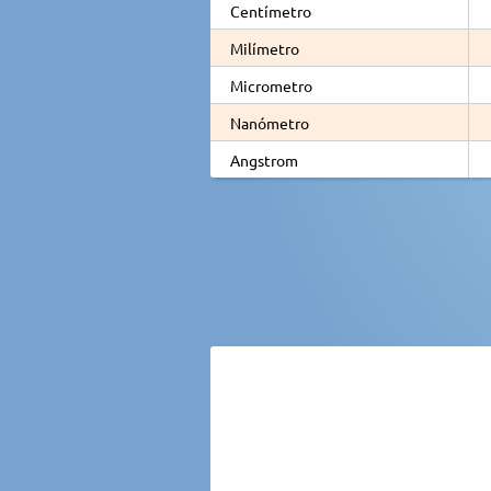
Centímetro
Milímetro
Micrometro
Nanómetro
Angstrom