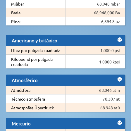
Milibar
68,948 mbar
Baria
68,948,000 Ba
Pieze
6,894.8 pz
Americano y británico
Libra por pulgada cuadrada
1,000.0 psi
Kilopound por pulgada
1.0000 kpsi
cuadrada
Atmosférico
Atmósfera
68.046 atm
Técnico atmósfera
70.307 at
Atmosphäre Überdruck
68.948 atü
Mercurio