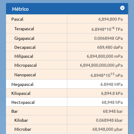
Métrico
Pascal
6,894,800 Pa
-6
Terapascal
6.8948*10
TPa
Gigapascal
0.0068948 GPa
Decapascal
689,480 daPa
Milipascal
6,894,800,000 mPa
Micropascal
6,894,800,000,000 µPa
15
Nanopascal
6.8948*10
nPa
Megapascal
6.8948 MPa
Kilopascal
6,894.8 kPa
Hectopascal
68,948 hPa
Bar
68.948 bar
Kilobar
0.068948 kbar
Microbar
68,948,000 µbar