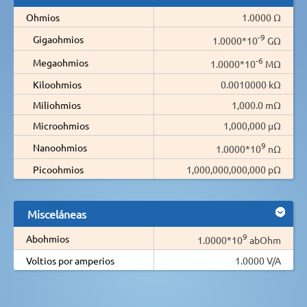
Ohmios
1.0000 Ω
-9
Gigaohmios
1.0000*10
GΩ
-6
Megaohmios
1.0000*10
MΩ
Kiloohmios
0.0010000 kΩ
Miliohmios
1,000.0 mΩ
Microohmios
1,000,000 µΩ
9
Nanoohmios
1.0000*10
nΩ
Picoohmios
1,000,000,000,000 pΩ
Misceláneas
9
Abohmios
1.0000*10
abOhm
Voltios por amperios
1.0000 V/A