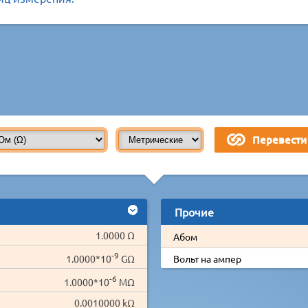
Прочие
1.0000 Ω
Абом
-9
1.0000*10
GΩ
Вольт на ампер
-6
1.0000*10
MΩ
0.0010000 kΩ