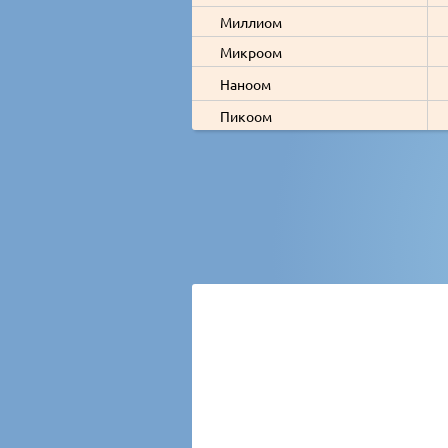
Миллиом
Микроом
Наноом
Пикоом