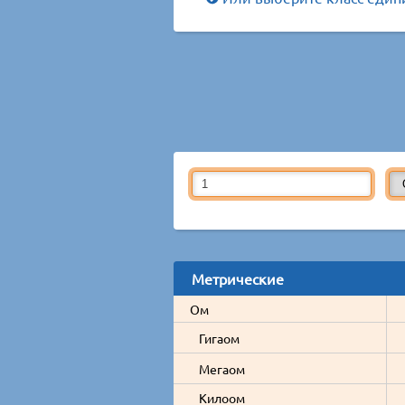
Метрические
Ом
Гигаом
Мегаом
Килоом