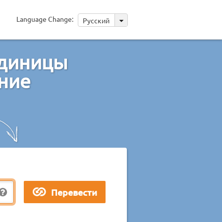
Language Change:
Русский
единицы
ние