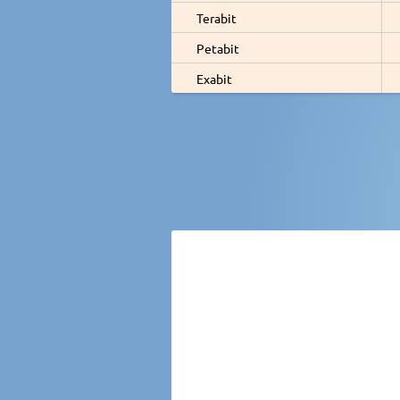
Terabit
Petabit
Exabit