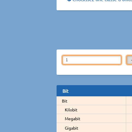
Bit
Bit
Kilobit
Megabit
Gigabit