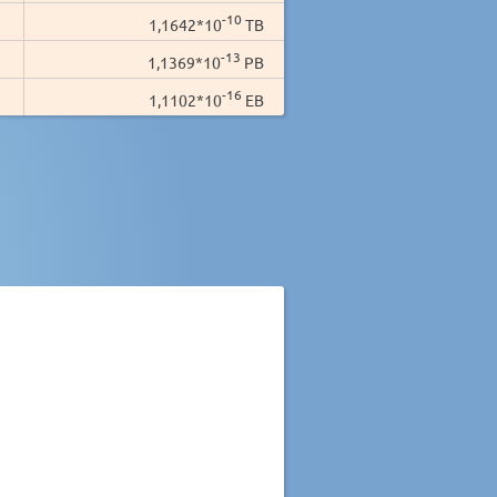
-10
1,1642*10
TB
-13
1,1369*10
PB
-16
1,1102*10
EB