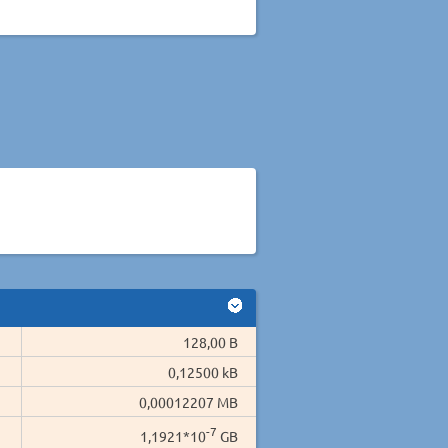
128,00 B
0,12500 kB
0,00012207 MB
-7
1,1921*10
GB