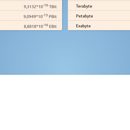
-10
Terabyte
9,3132*10
TBit
-13
Petabyte
9,0949*10
PBit
-16
Exabyte
8,8818*10
EBit