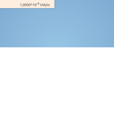
-6
1,0000*10
MA/m