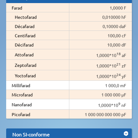
Farad
1,0000 F
Hectofarad
0,010000 hF
Décafarad
0,10000 daF
Centifarad
100,00 cF
Décifarad
10,000 dF
18
Attofarad
1,0000*10
aF
21
Zeptofarad
1,0000*10
zF
24
Yoctofarad
1,0000*10
yF
Millifarad
1 000,0 mF
Microfarad
1 000 000 µF
9
Nanofarad
1,0000*10
nF
Picofarad
1 000 000 000 000 pF
Non SI-conforme