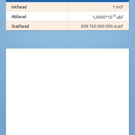
Intfarad
1 intF
-9
Abfarad
1,0000*10
abF
Statfarad
898 760 000 000 statF