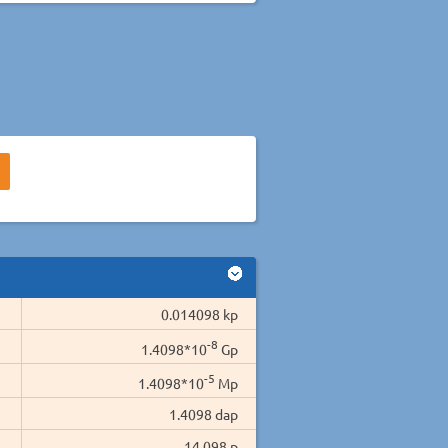
0.014098 kp
-8
1.4098*10
Gp
-5
1.4098*10
Mp
1.4098 dap
14.098 p