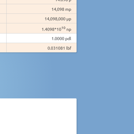
14,098 mp
14,098,000 µp
10
1.4098*10
np
1.0000 pdl
0.031081 lbf