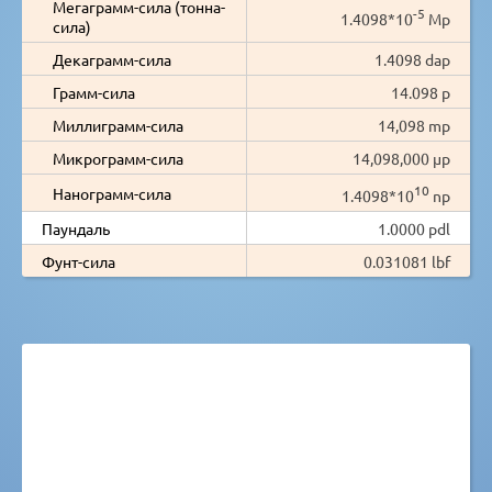
Мегаграмм-сила (тонна-
-5
1.4098*10
Mp
сила)
Декаграмм-сила
1.4098 dap
Грамм-сила
14.098 p
Миллиграмм-сила
14,098 mp
Микрограмм-сила
14,098,000 µp
10
Нанограмм-сила
1.4098*10
np
Паундаль
1.0000 pdl
Фунт-сила
0.031081 lbf