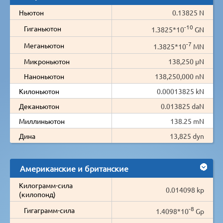
Ньютон
0.13825 N
-10
Гиганьютон
1.3825*10
GN
-7
Меганьютон
1.3825*10
MN
Микроньютон
138,250 µN
Наноньютон
138,250,000 nN
Килоньютон
0.00013825 kN
Деканьютон
0.013825 daN
Миллиньютон
138.25 mN
Дина
13,825 dyn
Американские и британские
Килограмм-сила
0.014098 kp
(килопонд)
-8
Гигаграмм-сила
1.4098*10
Gp