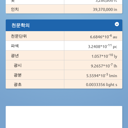
인치
39,370,000 in
천문학의
-6
천문단위
6.6846*10
au
-11
파섹
3.2408*10
pc
-10
광년
1.057*10
ly
-7
광시
9.2657*10
lh
-5
광분
5.5594*10
lmin
광초
0.0033356 light s