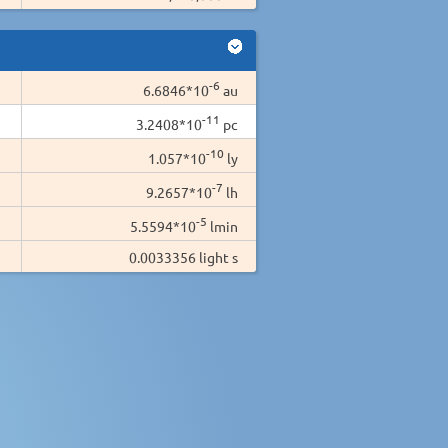
-6
6.6846*10
au
-11
3.2408*10
pc
-10
1.057*10
ly
-7
9.2657*10
lh
-5
5.5594*10
lmin
0.0033356 light s