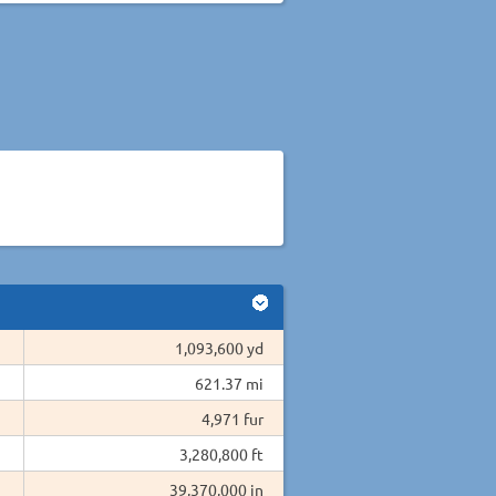
1,093,600 yd
621.37 mi
4,971 fur
3,280,800 ft
39,370,000 in