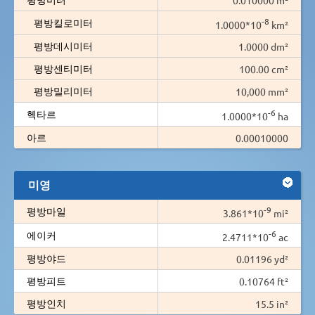
-8
평방킬로미터
1.0000*10
km²
평방데시미터
1.0000 dm²
평방센티미터
100.00 cm²
평방밀리미터
10,000 mm²
-6
헥타르
1.0000*10
ha
아르
0.00010000
미영
-9
평방마일
3.861*10
mi²
-6
에이커
2.4711*10
ac
평방야드
0.01196 yd²
평방피트
0.10764 ft²
평방인치
15.5 in²